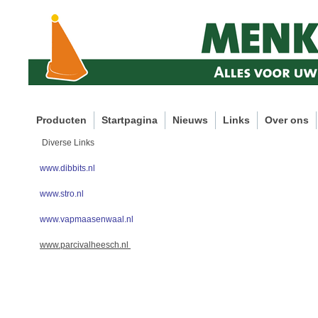
Producten
Startpagina
Nieuws
Links
Over ons
Diverse Links
www.dibbits.nl
www.stro.nl
www.vapmaasenwaal.nl
www.parcivalheesch.nl